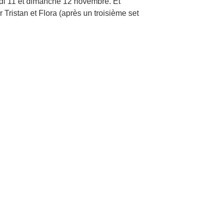
edi 11 et dimanche 12 novembre. Et
Tristan et Flora (après un troisième set