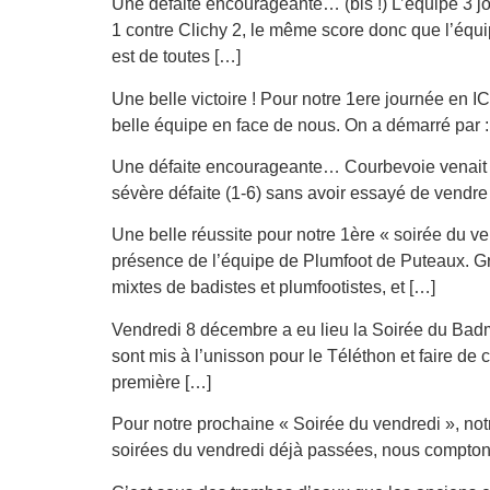
Une défaite encourageante… (bis !) L’équipe 3 jou
1 contre Clichy 2, le même score donc que l’équ
est de toutes […]
Une belle victoire ! Pour notre 1ere journée en I
belle équipe en face de nous. On a démarré par :
Une défaite encourageante… Courbevoie venait jou
sévère ‎défaite (1-6) sans avoir essayé de vendr
Une belle réussite pour notre 1ère « soirée du v
présence de l’équipe de Plumfoot de Puteaux. Gr
mixtes de badistes et plumfootistes, et […]
Vendredi 8 décembre a eu lieu la Soirée du Bad
sont mis à l’unisson pour le Téléthon et faire de 
première […]
Pour notre prochaine « Soirée du vendredi », not
soirées du vendredi déjà passées, nous compt