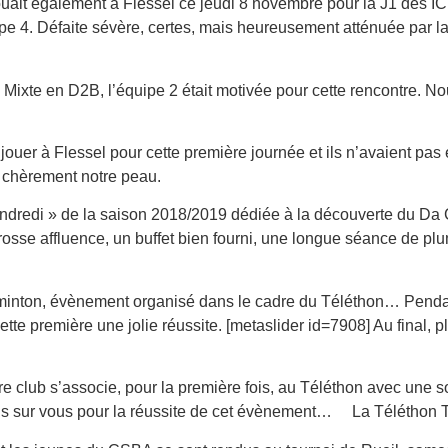
ait également à Flessel ce jeudi 8 novembre pour la J1 des IC m
ipe 4. Défaite sévère, certes, mais heureusement atténuée par 
C Mixte en D2B, l’équipe 2 était motivée pour cette rencontre. 
er à Flessel pour cette première journée et ils n’avaient pas en
e chèrement notre peau.
endredi » de la saison 2018/2019 dédiée à la découverte du Da 
osse affluence, un buffet bien fourni, une longue séance de pl
minton, évènement organisé dans le cadre du Téléthon… Pendan
cette première une jolie réussite. [metaslider id=7908] Au final, 
re club s’associe, pour la première fois, au Téléthon avec une
ons sur vous pour la réussite de cet évènement… La Téléth