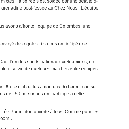
ixtes ; la soirée s’est soldée par une défaite 6-
la grenadine post-fessée au Chez Nous ! L’équipe
Nous avons affronté l’équipe de Colombes, une
voyé des rigolos : ils nous ont infligé une
Cau, l’un des sports nationaux vietnamiens, en
umfoot suivie de quelques matches entre équipes
t 6h, le club et les amoureux du badminton se
plus de 150 personnes ont participé à cette
 soirée Badminton ouverte à tous. Comme pour les
on Team…