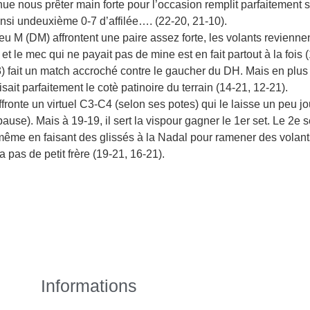
e nous prêter main forte pour l’occasion remplit parfaitement s
nsi undeuxième 0-7 d’affilée…. (22-20, 21-10).
u M (DM) affrontent une paire assez forte, les volants reviennent t
et le mec qui ne payait pas de mine est en fait partout à la fois 
) fait un match accroché contre le gaucher du DH. Mais en plus 
sait parfaitement le cotè patinoire du terrain (14-21, 12-21).
fronte un virtuel C3-C4 (selon ses potes) qui le laisse un peu 
ause). Mais à 19-19, il sert la vispour gagner le 1er set. Le 2e se
ême en faisant des glissés à la Nadal pour ramener des volants 
 pas de petit frère (19-21, 16-21).
Informations