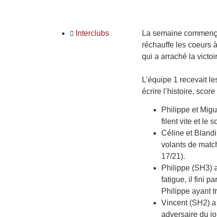
Interclubs
La semaine commençait
réchauffe les coeurs 
qui a arraché la victo
L’équipe 1 recevait le
écrire l’histoire, score 
Philippe et Mig
filent vite et le
Céline et Bland
volants de matc
17/21).
Philippe (SH3) a 
fatigue, il fini p
Philippe ayant 
Vincent (SH2) a 
adversaire du jo