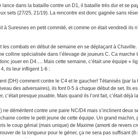
ance dans la bataille contre un D1, il bataille très dur et se p
x sets (27/25, 21/19). La rencontre est donc gagnée sans réserv
t à Suresnes en petit commité, et comme on était vendredi ils n’
rt les combats en début de semaine en se déplaçant à Chaville. 
e colline spécialisée dans l’élevage de joueurs C. Ca marche t
t donc jouer en D4…. Mais cette semaine, c’était une équipe « ligh
, ils leur infligent 1-6 :
ent (DH) comment contre le C4 et le gaucher! Tétanisés (par la 
iveau des adversaires), ils font 0-5 à chaque début de set. Ils es
, c’était presque jouable. Mais quand ils l’ont fait, c’était déjà la
) ne déméritent contre une paire NC/D4 mais s’inclinent deux se
aine contre le petit jeune de cette équipe. Un grand machin, p
ris le coup génial (mais unique) de Maxime (amorti de revers cro
ouver de la longueur pour le géner, ça ne sera pas suffisant (8-