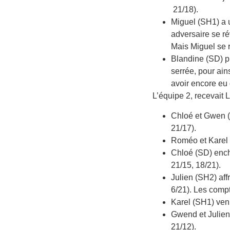
21/18).
Miguel (SH1) a u
adversaire se ré
Mais Miguel se 
Blandine (SD) p
serrée, pour ain
avoir encore eu 
L’équipe 2, recevait L
Chloé et Gwen (
21/17).
Roméo et Karel 
Chloé (SD) encha
21/15, 18/21).
Julien (SH2) aff
6/21). Les compt
Karel (SH1) venu
Gwend et Julien 
21/12).