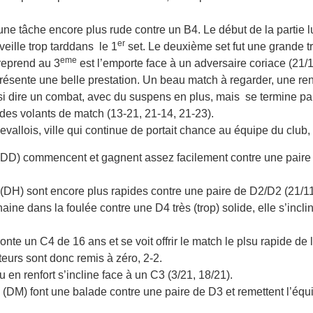
ne tâche encore plus rude contre un B4. Le début de la partie lu
er
veille trop tarddans le 1
set. Le deuxième set fut une grande t
eme
reprend au 3
est l’emporte face à un adversaire coriace (21/1
résente une belle prestation. Un beau match à regarder, une re
si dire un combat, avec du suspens en plus, mais se termine pa
des volants de match (13-21, 21-14, 21-23).
evallois, ville qui continue de portait chance au équipe du club, s
DD) commencent et gagnent assez facilement contre une paire
(DH) sont encore plus rapides contre une paire de D2/D2 (21/11
ine dans la foulée contre une D4 très (trop) solide, elle s’inclin
ronte un C4 de 16 ans et se voit offrir le match le plsu rapide de
eurs sont donc remis à zéro, 2-2.
 en renfort s’incline face à un C3 (3/21, 18/21).
(DM) font une balade contre une paire de D3 et remettent l’équi