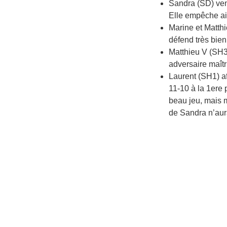
Sandra (SD) venu
Elle empêche ai
Marine et Matthie
défend très bien 
Matthieu V (SH3
adversaire maîtri
Laurent (SH1) af
11-10 à la 1ere p
beau jeu, mais m
de Sandra n’aura