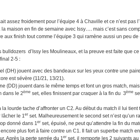
 assez froidement pour l’équipe 4 à Chaville et ce n’est pas l
à la maison en fin de semaine avec Issy…. mais c’est sans comp
ire aux finish tout comme l’équipe 3 qui ramène aussi un peu de
s bulldozers d’Issy les Moulineaux, et la preuve est faite que ce 
final 2-5 :
uel (DH) jouent avec des bandeaux sur les yeux contre une paire
 score est sévère (11/21, 13/21).
ine (DD) jouent dans le même temps et font un gros match, mais
ème
ème
h dans le 2
set, elles finissent par craquer à la fin du 3
set
la lourde tache d’affronter un C2. Au début du match il lui tient 
er
ar lâcher le 1
set. Malheureusement le second set n’est qu’un ra
er
trop donné dans 1
set, épuisé, ne peut qu’attendre la fin du mat
encore plus fort à faire contre un C1. Il fait un superbe match en
er
ur. Après la perte serrée du 1
set, il remporte les 2 suivants au 