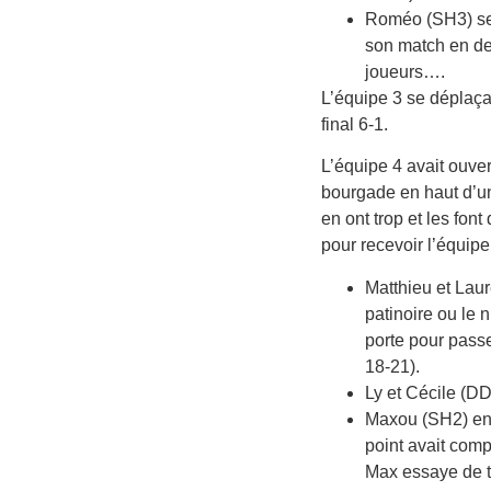
Roméo (SH3) se l
son match en deu
joueurs….
L’équipe 3 se déplaçai
final 6-1.
L’équipe 4 avait ouve
bourgade en haut d’un
en ont trop et les fon
pour recevoir l’équipe 4
Matthieu et Laur
patinoire ou le n
porte pour passer
18-21).
Ly et Cécile (DD
Maxou (SH2) ench
point avait comp
Max essaye de tr