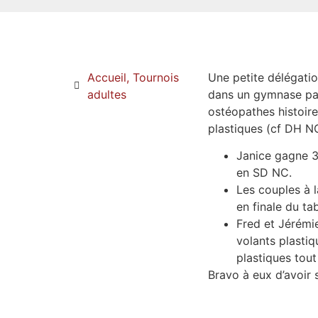
Accueil
,
Tournois
Une petite délégatio
adultes
dans un gymnase pas 
ostéopathes histoire
plastiques (cf DH NC
Janice gagne 3 
en SD NC.
Les couples à l
en finale du ta
Fred et Jérémie
volants plasti
plastiques tout
Bravo à eux d’avoir s