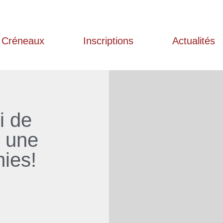
Créneaux
Inscriptions
Actualités
i de
: une
mies!