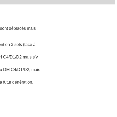
 sont déplacés mais
t en 3 sets (face à
H C4/D1/D2 mais s’y
au DM C4/D1/D2, mais
a futur génération.