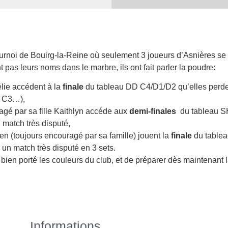
ournoi de Bouirg-la-Reine où seulement 3 joueurs d’Asnières se
t pas leurs noms dans le marbre, ils ont fait parler la poudre:
élie accédent à la
finale
du tableau DD C4/D1/D2 qu’elles perden
l C3…),
gé par sa fille Kaithlyn accéde aux
demi-finales
du tableau S
 match très disputé,
en (toujours encouragé par sa famille) jouent la
finale
du table
 un match très disputé en 3 sets.
 bien porté les couleurs du club, et de préparer dès maintenant l
Informations